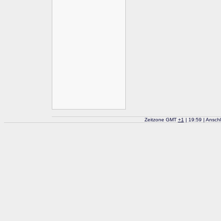
Zeitzone GMT
+
1
| 19:59 | Ansch