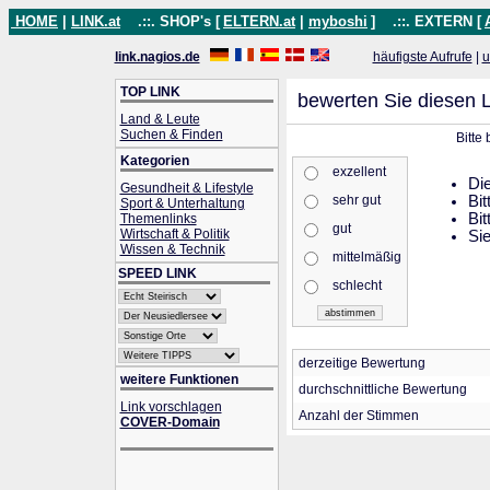
HOME
|
LINK.at
.::. SHOP's [
ELTERN.at
|
myboshi
]
.::. EXTERN [
link.nagios.de
häufigste Aufrufe
|
u
TOP LINK
bewerten Sie diesen L
Land & Leute
Suchen & Finden
Bitte
Kategorien
exzellent
Die
Gesundheit & Lifestyle
sehr gut
Bit
Sport & Unterhaltung
Bit
Themenlinks
gut
Wirtschaft & Politik
Sie
Wissen & Technik
mittelmäßig
SPEED LINK
schlecht
derzeitige Bewertung
weitere Funktionen
durchschnittliche Bewertung
Link vorschlagen
Anzahl der Stimmen
COVER-Domain