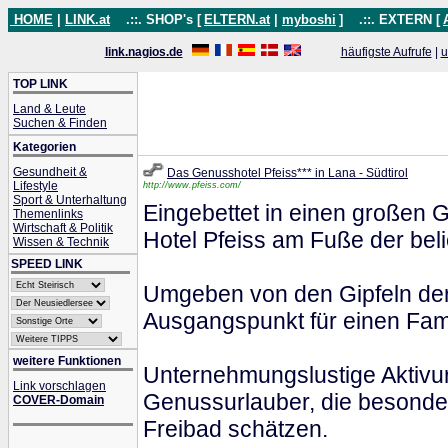
HOME
|
LINK.at
.::. SHOP's [
ELTERN.at
|
myboshi
]
.::. EXTERN [
link.nagios.de
häufigste Aufrufe
|
u
TOP LINK
Land & Leute
Suchen & Finden
Kategorien
Gesundheit &
Das Genusshotel Pfeiss*** in Lana - Südtirol
Lifestyle
http://www.pfeiss.com/
Sport & Unterhaltung
Eingebettet in einen großen 
Themenlinks
Wirtschaft & Politik
Hotel Pfeiss am Fuße der bel
Wissen & Technik
SPEED LINK
Umgeben von den Gipfeln der 
Ausgangspunkt für einen Fami
weitere Funktionen
Unternehmungslustige Aktivur
Link vorschlagen
Genussurlauber, die besonder
COVER-Domain
Freibad schätzen.