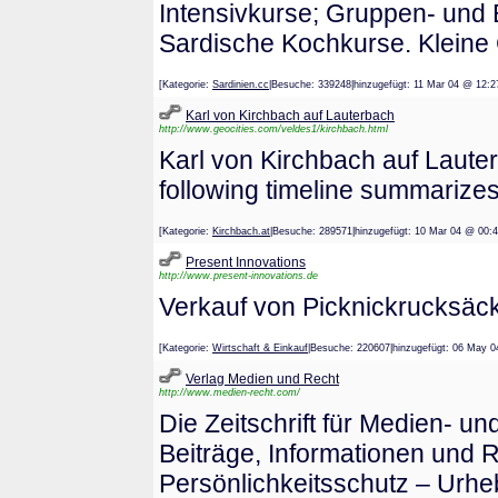
Intensivkurse; Gruppen- und 
Sardische Kochkurse. Kleine
[Kategorie:
Sardinien.cc
|Besuche: 339248|hinzugefügt: 11 Mar 04 @
Karl von Kirchbach auf Lauterbach
http://www.geocities.com/veldes1/kirchbach.html
Karl von Kirchbach auf Laut
following timeline summarizes
[Kategorie:
Kirchbach.at
|Besuche: 289571|hinzugefügt: 10 Mar 04 @
Present Innovations
http://www.present-innovations.de
Verkauf von Picknickrucksäck
[Kategorie:
Wirtschaft & Einkauf
|Besuche: 220607|hinzugefügt: 06 M
Verlag Medien und Recht
http://www.medien-recht.com/
Die Zeitschrift für Medien- un
Beiträge, Informationen und
Persönlichkeitsschutz – Urh