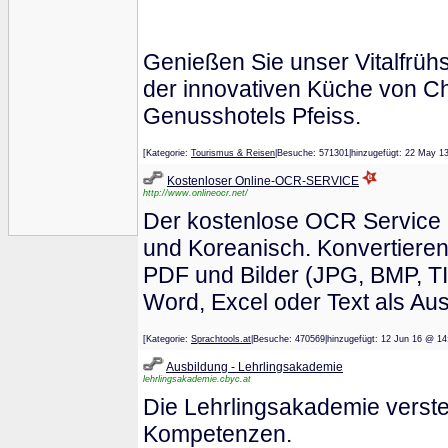
Genießen Sie unser Vitalfrü
der innovativen Küche von C
Genusshotels Pfeiss.
[Kategorie:
Tourismus & Reisen
|Besuche: 571301|hinzugefügt: 22 M
Kostenloser Online-OCR-SERVICE
http://www.onlineocr.net/
Der kostenlose OCR Service u
und Koreanisch. Konvertieren
PDF und Bilder (JPG, BMP, TI
Word, Excel oder Text als Au
[Kategorie:
Sprachtools.at
|Besuche: 470569|hinzugefügt: 12 Jun 16 
Ausbildung - Lehrlingsakademie
lehrlingsakademie.cbyc.at
Die Lehrlingsakademie versteh
Kompetenzen.