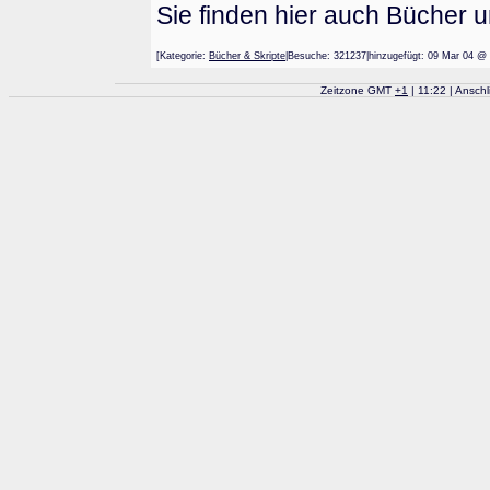
Sie finden hier auch Bücher 
[Kategorie:
Bücher & Skripte
|Besuche: 321237|hinzugefügt: 09 Mar 0
Zeitzone GMT
+
1
| 11:22 | Ansch