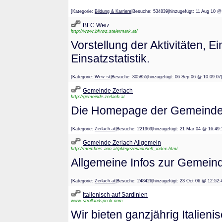
[Kategorie:
Bildung & Karriere
|Besuche: 534839|hinzugefügt: 11 Aug 
BFC Weiz
http://www.bfvwz.steiermark.at/
Vorstellung der Aktivitäten, 
Einsatzstatistik.
[Kategorie:
Weiz.st
|Besuche: 305855|hinzugefügt: 06 Sep 06 @ 10:
Gemeinde Zerlach
http://gemeinde.zerlach.at
Die Homepage der Gemeinde 
[Kategorie:
Zerlach.at
|Besuche: 221969|hinzugefügt: 21 Mar 04 @ 1
Gemeinde Zerlach Allgemein
http://members.aon.at/pflegezerlach/left_index.html
Allgemeine Infos zur Gemein
[Kategorie:
Zerlach.at
|Besuche: 248426|hinzugefügt: 23 Oct 06 @ 1
Italienisch auf Sardinien
www.strollandspeak.com
Wir bieten ganzjährig Italien