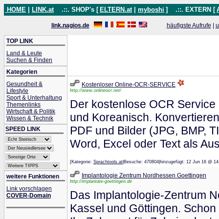
HOME
|
LINK.at
.::. SHOP's [
ELTERN.at
|
myboshi
]
.::. EXTERN [
link.nagios.de
häufigste Aufrufe
|
u
TOP LINK
Land & Leute
Suchen & Finden
Kategorien
Gesundheit &
Kostenloser Online-OCR-SERVICE
Lifestyle
http://www.onlineocr.net/
Sport & Unterhaltung
Der kostenlose OCR Service u
Themenlinks
Wirtschaft & Politik
und Koreanisch. Konvertieren
Wissen & Technik
PDF und Bilder (JPG, BMP, TI
SPEED LINK
Word, Excel oder Text als Au
[Kategorie:
Sprachtools.at
|Besuche: 470804|hinzugefügt: 12 Jun 16 
Implantologie Zentrum Nordhessen Goettingen
weitere Funktionen
http://implantate-goettingen.de
Link vorschlagen
Das Implantologie-Zentrum No
COVER-Domain
Kassel und Göttingen. Schon 