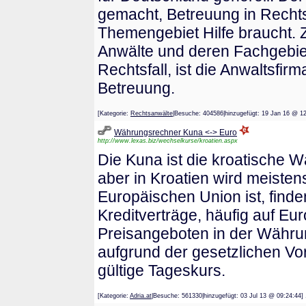
gemacht, Betreuung in Rechts
Themengebiet Hilfe braucht. 
Anwälte und deren Fachgebie
Rechtsfall, ist die Anwaltsfir
Betreuung.
[Kategorie:
Rechtsanwälte
|Besuche: 404586|hinzugefügt: 19 Jan 16
Währungsrechner Kuna <-> Euro
http://www.lexas.biz/wechselkurse/kroatien.aspx
Die Kuna ist die kroatische 
aber in Kroatien wird meisten
Europäischen Union ist, find
Kreditverträge, häufig auf Eu
Preisangeboten in der Währun
aufgrund der gesetzlichen Vo
gültige Tageskurs.
[Kategorie:
Adria.at
|Besuche: 561330|hinzugefügt: 03 Jul 13 @ 09:2