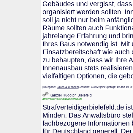
Gebäudes und vergisst, dass 
organisiert werden sollten. 
soll ja nicht nur beim anfäng
Räume sollten auch Funktion
jahrelange Erfahrung und bri
Ihres Baus notwendig ist. Mi
Einsatzbereitschaft wie auch
zu behaupten, dass wir Ihre 
Innenausbau stets realisiere
vielfältigen Optionen, die ge
[Kategorie:
Bauen & Wohnen
|Besuche: 400322|hinzugefügt: 19 Jan 
Kanzlei Rudolph Bielefeld
http://strafverteidigerbielefeld.de
Strafverteidigerbielefeld.de i
Minden. Das Anwaltsbüro stell
fachbezogene Informationen b
für Deutschland generell. De