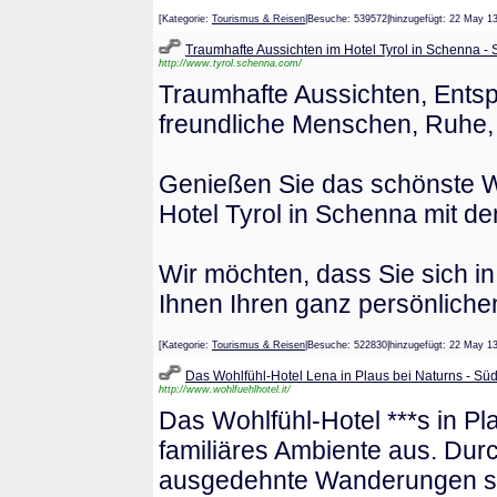
[Kategorie:
Tourismus & Reisen
|Besuche: 539572|hinzugefügt: 22 M
Traumhafte Aussichten im Hotel Tyrol in Schenna - S
http://www.tyrol.schenna.com/
Traumhafte Aussichten, Entsp
freundliche Menschen, Ruhe, w
Genießen Sie das schönste Wa
Hotel Tyrol in Schenna mit 
Wir möchten, dass Sie sich i
Ihnen Ihren ganz persönlich
[Kategorie:
Tourismus & Reisen
|Besuche: 522830|hinzugefügt: 22 M
Das Wohlfühl-Hotel Lena in Plaus bei Naturns - Südt
http://www.wohlfuehlhotel.it/
Das Wohlfühl-Hotel ***s in Pl
familiäres Ambiente aus. Durc
ausgedehnte Wanderungen so