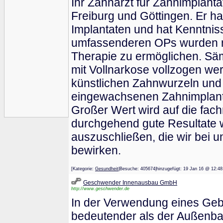
Ihr Zahnarzt für Zahnimplant
Freiburg und Göttingen. Er h
Implantaten und hat Kenntni
umfassenderen OPs wurden ne
Therapie zu ermöglichen. S
mit Vollnarkose vollzogen we
künstlichen Zahnwurzeln und
eingewachsenen Zahnimplanta
Großer Wert wird auf die fac
durchgehend gute Resultate wic
auszuschließen, die wir bei 
bewirken.
[Kategorie:
Gesundheit
|Besuche: 405674|hinzugefügt: 19 Jan 16 @ 
Geschwender Innenausbau GmbH
http://www.geschwender.de
In der Verwendung eines Geb
bedeutender als der Außenbau