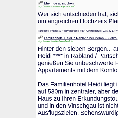
Eheringe aussuchen
http://www.hochzeiten-planen.eu/
Wer sich entschieden hat, sic
umfangreichen Hochzeits Pla
[Kategorie:
Freizeit & Hobby
|Besuche: 567472|hinzugefügt: 22 May 
Familienhotel Heidi in Rabland bei Meran - Südtirol
http://www.familienhotel-heidi.it/
Hinter den sieben Bergen... a
Heidi **** in Rabland / Parts
genießen Sie unbeschwerte Fa
Appartements mit dem Komfort
Das Familienhotel Heidi liegt
auf 530m in zentraler, aber d
Haus zu Ihren Erkundungsto
und in den Vinschgau ist nich
Ausflugszielen, Sehenswürdigk