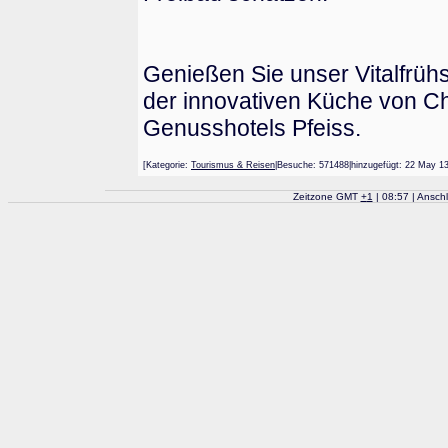
Genießen Sie unser Vitalfrü
der innovativen Küche von C
Genusshotels Pfeiss.
[Kategorie:
Tourismus & Reisen
|Besuche: 571488|hinzugefügt: 22 M
Zeitzone GMT
+
1
| 08:57 | Ansch