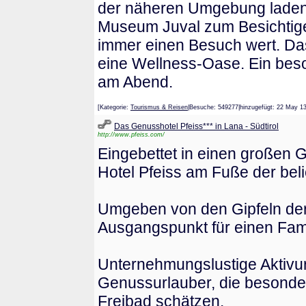
der näheren Umgebung laden
Museum Juval zum Besichtigen
immer einen Besuch wert. Da
eine Wellness-Oase. Ein bes
am Abend.
[Kategorie:
Tourismus & Reisen
|Besuche: 549277|hinzugefügt: 22 M
Das Genusshotel Pfeiss*** in Lana - Südtirol
http://www.pfeiss.com/
Eingebettet in einen großen 
Hotel Pfeiss am Fuße der bel
Umgeben von den Gipfeln der 
Ausgangspunkt für einen Fami
Unternehmungslustige Aktivur
Genussurlauber, die besonder
Freibad schätzen.