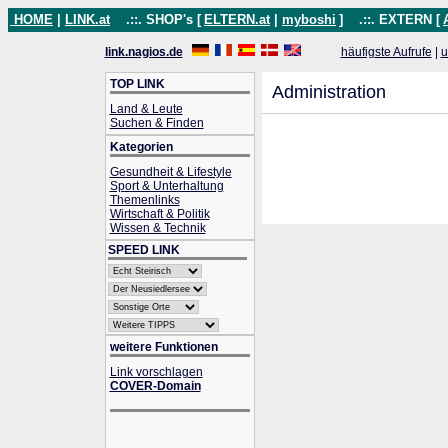
HOME
|
LINK.at
.::. SHOP's [
ELTERN.at
|
myboshi
]
.::. EXTERN [
link.nagios.de
häufigste Aufrufe
|
u
TOP LINK
Administration
Land & Leute
Suchen & Finden
Kategorien
Gesundheit & Lifestyle
Sport & Unterhaltung
Themenlinks
Wirtschaft & Politik
Wissen & Technik
SPEED LINK
weitere Funktionen
Link vorschlagen
COVER-Domain