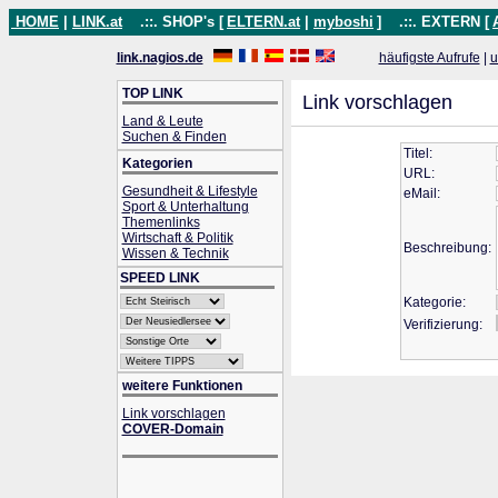
HOME
|
LINK.at
.::. SHOP's [
ELTERN.at
|
myboshi
]
.::. EXTERN [
link.nagios.de
häufigste Aufrufe
|
u
TOP LINK
Link vorschlagen
Land & Leute
Suchen & Finden
Titel:
Kategorien
URL:
Gesundheit & Lifestyle
eMail:
Sport & Unterhaltung
Themenlinks
Wirtschaft & Politik
Beschreibung:
Wissen & Technik
SPEED LINK
Kategorie:
Verifizierung:
weitere Funktionen
Link vorschlagen
COVER-Domain