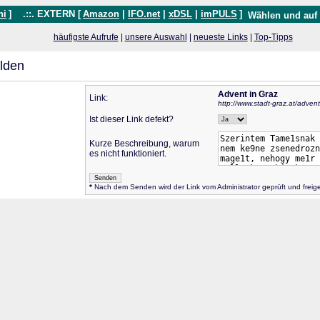
hi
]
.::. EXTERN [
Amazon
|
IFO.net
|
xDSL
|
imPULS
]
Wählen und auf
häufigste Aufrufe
|
unsere Auswahl
|
neueste Links
|
Top-Tipps
lden
Advent in Graz
Link:
http://www.stadt-graz.at/advent
Ist dieser Link defekt?
Kurze Beschreibung, warum
es nicht funktioniert.
*
Nach dem Senden wird der Link vom Administrator geprüft und frei