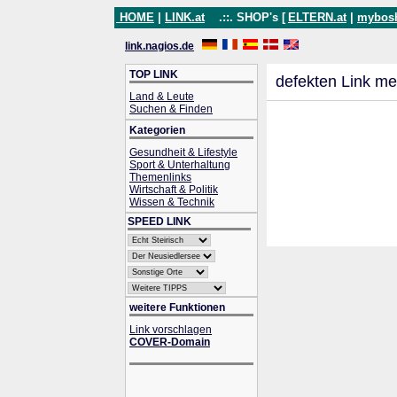
HOME
|
LINK.at
.::. SHOP's [
ELTERN.at
|
mybos
link.nagios.de
TOP LINK
defekten Link me
Land & Leute
Suchen & Finden
Kategorien
Gesundheit & Lifestyle
Sport & Unterhaltung
Themenlinks
Wirtschaft & Politik
Wissen & Technik
SPEED LINK
weitere Funktionen
Link vorschlagen
COVER-Domain