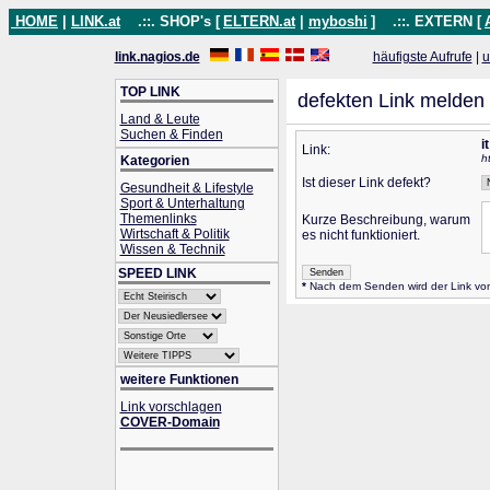
HOME
|
LINK.at
.::. SHOP's [
ELTERN.at
|
myboshi
]
.::. EXTERN [
link.nagios.de
häufigste Aufrufe
|
u
TOP LINK
defekten Link melden
Land & Leute
Suchen & Finden
i
Link:
h
Kategorien
Ist dieser Link defekt?
Gesundheit & Lifestyle
Sport & Unterhaltung
Themenlinks
Kurze Beschreibung, warum
Wirtschaft & Politik
es nicht funktioniert.
Wissen & Technik
SPEED LINK
*
Nach dem Senden wird der Link vom 
weitere Funktionen
Link vorschlagen
COVER-Domain