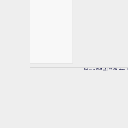
Zeitzone GMT
+
1
| 23:09 | Ansch