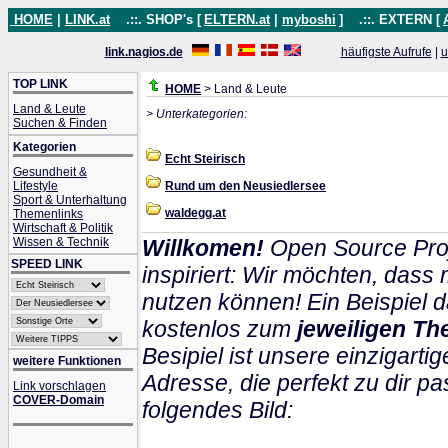
HOME
|
LINK.at
.::. SHOP's [
ELTERN.at
|
myboshi
]
.::. EXTERN [
link.nagios.de
häufigste Aufrufe
|
u
TOP LINK
HOME
> Land & Leute
Land & Leute
> Unterkategorien:
Suchen & Finden
Kategorien
Echt Steirisch
Gesundheit &
Lifestyle
Rund um den Neusiedlersee
Sport & Unterhaltung
waldegg.at
Themenlinks
Wirtschaft & Politik
Wissen & Technik
Willkomen!
Open Source Proj
SPEED LINK
inspiriert: Wir möchten, das
nutzen können! Ein Beispiel d
kostenlos zum
jeweiligen Th
Besipiel ist unsere einzigartig
weitere Funktionen
Adresse, die perfekt zu dir pa
Link vorschlagen
COVER-Domain
folgendes Bild: