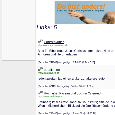
Links: 5
Christenkurier
http://www.christenkurier.de
Blog für Bibeltreue! Jesus Christus - der gekreuzigte u
Anhören und Herunterladen ..
[Besuche: 749082|hinzugefügt: 10 Jul 06 @ 14:47:10] ...
derattersee
www.derattersee.at
jeden zweiten tag einen artikel zur atterseeregion.
[Besuche: 621131|hinzugefügt: 14 Jun 10 @ 14:58:41] ...
Hoch über Passau und doch in Österreich
http://www.freinberg.at
Freinberg ist die erste Donautal Tourismusgemeide in
Wien - Mit herrlichem Blick auf die Dreiflüssemündung 
[Besuche: 738486|hinzugefügt: 28 Nov 06 @ 14:20:18] ...