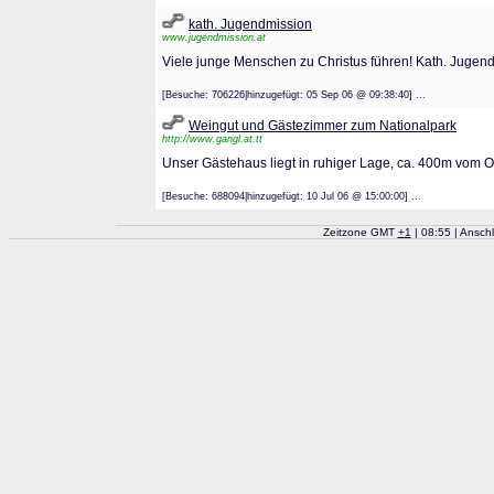
kath. Jugendmission
www.jugendmission.at
Viele junge Menschen zu Christus führen! Kath. Jugen
[Besuche: 706226|hinzugefügt: 05 Sep 06 @ 09:38:40] ...
Weingut und Gästezimmer zum Nationalpark
http://www.gangl.at.tt
Unser Gästehaus liegt in ruhiger Lage, ca. 400m vom Or
[Besuche: 688094|hinzugefügt: 10 Jul 06 @ 15:00:00] ...
Zeitzone GMT
+
1
| 08:55 | Ansch